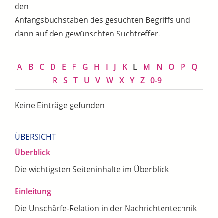
den
Anfangsbuchstaben des gesuchten Begriffs und
dann auf den gewünschten Suchtreffer.
A
B
C
D
E
F
G
H
I
J
K
L
M
N
O
P
Q
R
S
T
U
V
W
X
Y
Z
0-9
Keine Einträge gefunden
ÜBERSICHT
Überblick
Die wichtigsten Seiteninhalte im Überblick
Einleitung
Die Unschärfe-Relation in der Nachrichtentechnik