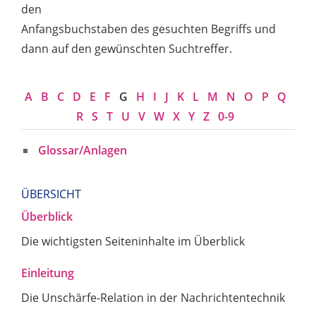
den
Anfangsbuchstaben des gesuchten Begriffs und
dann auf den gewünschten Suchtreffer.
A
B
C
D
E
F
G
H
I
J
K
L
M
N
O
P
Q
R
S
T
U
V
W
X
Y
Z
0-9
Glossar/Anlagen
ÜBERSICHT
Überblick
Die wichtigsten Seiteninhalte im Überblick
Einleitung
Die Unschärfe-Relation in der Nachrichtentechnik